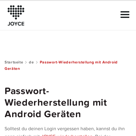
Startseite
de
Passwort-Wiederherstellung mit Android
Geräten
Das kann JOYCE
Der Club
Passwort-
Wiederherstellung mit
Community Guide
Android Geräten
Mitgliedschaft
Solltest du deinen Login vergessen haben, kannst du ihn
Hilfe