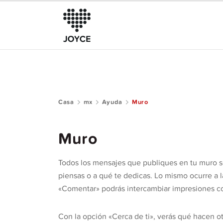
Casa
mx
Ayuda
Muro
Sobre JOYCE
El Club
Muro
Guía de la comunidad
Todos los mensajes que publiques en tu muro s
Ayuda
piensas o a qué te dedicas. Lo mismo ocurre a l
«Comentar» podrás intercambiar impresiones co
Con la opción «Cerca de ti», verás qué hacen ot