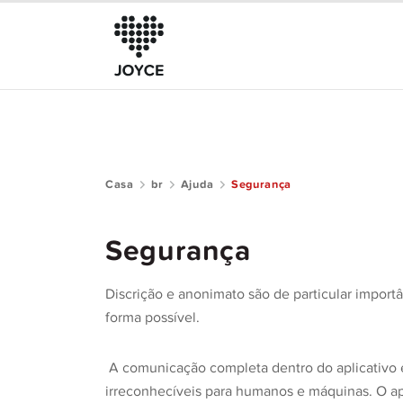
Casa
br
Ajuda
Segurança
Sobre a JOYCE
O Clube
Segurança
Guia da Comunidade
Discrição e anonimato são de particular import
Ajuda
forma possível.
A comunicação completa dentro do aplicativo é
irreconhecíveis para humanos e máquinas. O ap